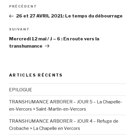
Navigation
PRÉCÉDENT
Article
de
précédent
26 et 27 AVRIL 2021: Le temps du débourrage
l’article
SUIVANT
Article
suivant
Mercredi 12 mai / J – 6 : En route vers la
transhumance
ARTICLES RÉCENTS
EPILOGUE
TRANSHUMANCE ARBORER – JOUR 5 – La Chapelle-
en-Vercors > Saint-Martin-en-Vercors
TRANSHUMANCE ARBORER – JOUR 4 – Refuge de
Crobache > La Chapelle en Vercors