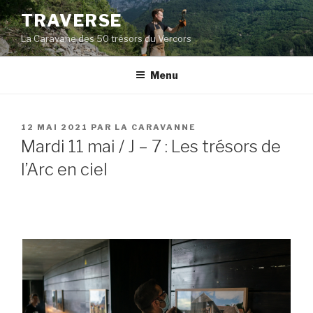
Aller
TRAVERSE
au
La Caravane des 50 trésors du Vercors
contenu
principal
Menu
PUBLIÉ
12 MAI 2021
PAR
LA CARAVANNE
LE
Mardi 11 mai / J – 7 : Les trésors de
l’Arc en ciel