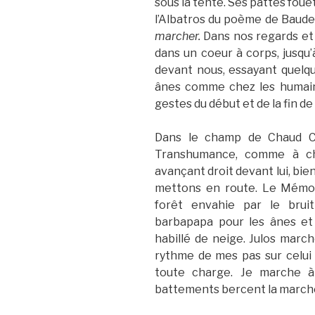
sous la tente. Ses pattes foue
l’Albatros du poème de Baude
marcher.
Dans nos regards et 
dans un coeur à corps, jusqu’à
devant nous, essayant quelqu
ânes comme chez les humain
gestes du début et de la fin de 
Dans le champ de Chaud Cl
Transhumance, comme à cha
avançant droit devant lui, bie
mettons en route. Le Mémori
forêt envahie par le bru
barbapapa pour les ânes et
habillé de neige. Julos march
rythme de mes pas sur celui 
toute charge. Je marche à
battements bercent la marche.