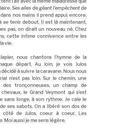
ttent l’air avec la même maladresse que
laire.
Ses ailes de géant l’empêchent de
dans nos mains il prend appui, encore,
 se tenir debout. Il est là maintenant,
es pas, on dirait un nouveau né. Chez
s, cette intime connivence entre les
la vie.
apier, nous chantons l’hymne de la
que départ. Au loin, je vois Julos
n décidé à suivre la caravane. Nous nous
al n’est pas loin. Sur le chemin, une
it des tronçonneuses, un champ de
 chevaux, le Grand Veymont qui s’est
e sans longe, à son rythme. Je cale le
de ses sabots. On a libéré son dos de
 côté de Julos, coeur à coeur. Les
 Moi aussi je me sens légère.