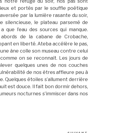
s notre refuge du soir, nos pas sont
lieux et portés par le souffle poétique
raversée par la lumière rasante du soir,
ne silencieuse, le plateau parsemé de
n’y a que l’eau des sources qui manque.
 abords de la cabane de Crobache,
pant en liberté. Ateba accélère le pas,
eune âne colle son museau contre celui
nt comme on se reconnaît. Les jours de
ever quelques unes de nos couches
vulnérabilité de nos êtres affleure peu à
e. Quelques étoiles s’allument derrière
uit est douce. Il fait bon dormir dehors,
s rumeurs nocturnes s’immiscer dans nos