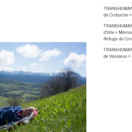
TRANSHUMANC
de Crobache >
TRANSHUMANC
d’Urle > Mémor
Refuge de Cr
TRANSHUMANC
de Vassieux > 