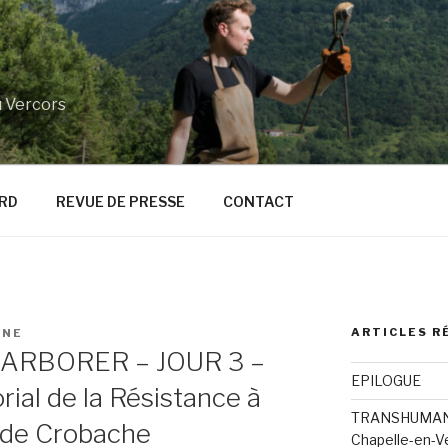
u Vercors
RD
REVUE DE PRESSE
CONTACT
ARTICLES R
NNE
RBORER – JOUR 3 –
EPILOGUE
ial de la Résistance à
TRANSHUMANC
 de Crobache
Chapelle-en-Ve