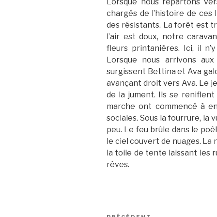
Lorsque nous repartons ver
chargés de l’histoire de ces 
des résistants. La forêt est t
l’air est doux, notre carava
fleurs printanières. Ici, il 
Lorsque nous arrivons aux
surgissent Bettina et Ava galo
avançant droit vers Ava. Le j
de la jument. Ils se renifle
marche ont commencé à enl
sociales. Sous la fourrure, la 
peu. Le feu brûle dans le poêl
le ciel couvert de nuages. La n
la toile de tente laissant le
rêves.
Navigation