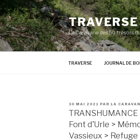
Aller
au
TRAVERSE
contenu
principal
La Caravane des 50 trésors d
TRAVERSE
JOURNAL DE BO
PUBLIÉ
30 MAI 2021
PAR
LA CARAVA
LE
TRANSHUMANCE A
Font d’Urle > Mémor
Vassieux > Refuge