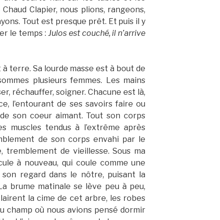
 Chaud Clapier, nous plions, rangeons,
ons. Tout est presque prêt. Et puis il y
er le temps :
Julos est couché, il n’arrive
t à terre. Sa lourde masse est à bout de
s sommes plusieurs femmes. Les mains
r, réchauffer, soigner. Chacune est là,
ce, l’entourant de ses savoirs faire ou
 de son coeur aimant. Tout son corps
s muscles tendus à l’extrême après
emblement de son corps envahi par le
ge, tremblement de vieillesse. Sous ma
ircule à nouveau, qui coule comme une
 son regard dans le nôtre, puisant la
La brume matinale se lève peu à peu,
airent la cime de cet arbre, les robes
 du champ où nous avions pensé dormir